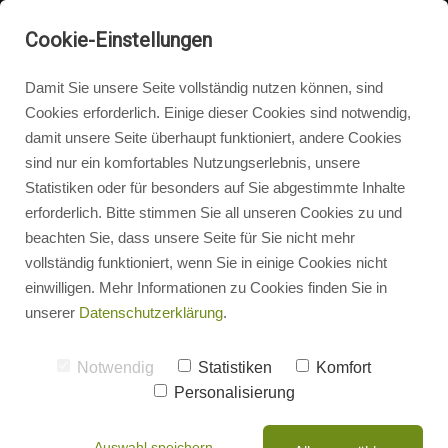
STELLENBESCHREIBUNG
Cookie-Einstellungen
SEI RICHTIG INFORMIERT
Damit Sie unsere Seite vollständig nutzen können, sind
KONTAKT
Cookies erforderlich. Einige dieser Cookies sind notwendig,
damit unsere Seite überhaupt funktioniert, andere Cookies
sind nur ein komfortables Nutzungserlebnis, unsere
Statistiken oder für besonders auf Sie abgestimmte Inhalte
erforderlich. Bitte stimmen Sie all unseren Cookies zu und
beachten Sie, dass unsere Seite für Sie nicht mehr
vollständig funktioniert, wenn Sie in einige Cookies nicht
einwilligen. Mehr Informationen zu Cookies finden Sie in
HANDWERK BRINGT
unserer
Datenschutzerklärung
.
DICH ÜBERALL HIN
Notwendig
Statistiken
Komfort
Deine Ausbildung führt dich voran
Personalisierung
und kommt wieder zu dir zurück.
Auswahl speichern