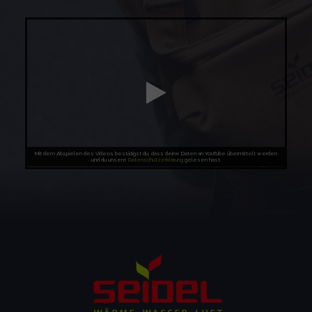
Mit dem Abspielen des Videos bestätigst du, dass deine Daten an
YouTube
übermittelt werden
und du unsere
Datenschutzerklärung
gelesen hast.