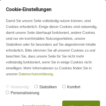
Cookie-Einstellungen
Damit Sie unsere Seite vollständig nutzen können, sind
Cookies erforderlich. Einige dieser Cookies sind notwendig,
Badsanierung: Die Chance,
damit unsere Seite überhaupt funktioniert, andere Cookies
das Bad neu zu gestalten
Badgestaltung
sind nur ein komfortables Nutzungserlebnis, unsere
Statistiken oder für besonders auf Sie abgestimmte Inhalte
Was im Vorfeld einer
erforderlich. Bitte stimmen Sie all unseren Cookies zu und
Heizungsbau
Badsanierung wichtig ist und wie
beachten Sie, dass unsere Seite für Sie nicht mehr
das Wunschbad der Deutschen
vollständig funktioniert, wenn Sie in einige Cookies nicht
einwilligen. Mehr Informationen zu Cookies finden Sie in
aussieht, verraten wir Ihnen hier.
Heizungsrechner
unserer
Datenschutzerklärung
.
Altmodische Fliesen und Einrichtung,
gesprungene Keramik oder mangelhafte
Photovoltaik
Notwendig
Statistiken
Komfort
Sanitärinstallationen: Irgendwann kommt für
Personalisierung
jeden Hausbesitzer der Moment, in dem eine
Badsanierung nötig und wünschenswert ist. Dies
Energieberatung
Auswahl speichern