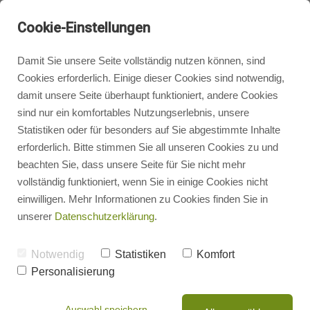
Cookie-Einstellungen
Damit Sie unsere Seite vollständig nutzen können, sind
Cookies erforderlich. Einige dieser Cookies sind notwendig,
damit unsere Seite überhaupt funktioniert, andere Cookies
Impressum
Badgestaltung
sind nur ein komfortables Nutzungserlebnis, unsere
Statistiken oder für besonders auf Sie abgestimmte Inhalte
SEIDEL Heizung & Bad GmbH
erforderlich. Bitte stimmen Sie all unseren Cookies zu und
Heizungsbau
Buchenstraße 2, 08468 Reichenbach, Deutschland
beachten Sie, dass unsere Seite für Sie nicht mehr
vollständig funktioniert, wenn Sie in einige Cookies nicht
Telefon 03765/55060
einwilligen. Mehr Informationen zu Cookies finden Sie in
Heizungsrechner
Fax 03765/550618
unserer
Datenschutzerklärung
.
E-Mail info(at)seidel-heizung-bad.de
Photovoltaik
Notwendig
Statistiken
Komfort
Personalisierung
Geschäftsführer: Marcel Seidel
Energieberatung
Auswahl speichern