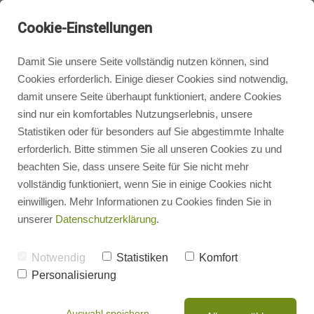
Cookie-Einstellungen
Damit Sie unsere Seite vollständig nutzen können, sind
Cookies erforderlich. Einige dieser Cookies sind notwendig,
Seidel Heizung und Bad
damit unsere Seite überhaupt funktioniert, andere Cookies
triumphiert beim Großen
Badgestaltung
sind nur ein komfortables Nutzungserlebnis, unsere
Preis des Mittelstandes
Statistiken oder für besonders auf Sie abgestimmte Inhalte
erforderlich. Bitte stimmen Sie all unseren Cookies zu und
Heizungsbau
beachten Sie, dass unsere Seite für Sie nicht mehr
Aufgrund besonderer unternehmerischer
Leistung wurde das Unternehmen Seidel Heizung
vollständig funktioniert, wenn Sie in einige Cookies nicht
und Bad aus Reichenbach für den Großen Preis
einwilligen. Mehr Informationen zu Cookies finden Sie in
Heizungsrechner
des Mittelstandes 2020 erstmals nominiert und
unserer
Datenschutzerklärung
.
konnte auf Anhieb die Jury überzeugen. In
Würzburg nahm Geschäftsführer Marcel Seidel
Photovoltaik
Notwendig
Statistiken
Komfort
die Auszeichnung als Finalist entgegen.
Personalisierung
Energieberatung
Die Pressemitteilung zum Download (PDF)
.
Auswahl speichern