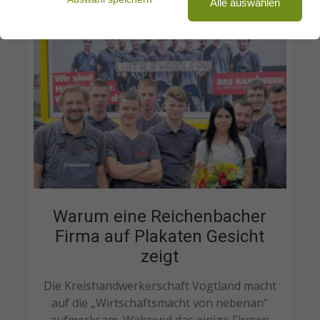
Alle auswählen
Kundendienst
Warum eine Reichenbacher
Firma auf Plakaten Gesicht
zeigt
Die Kreishandwerkerschaft Vogtland macht
auf die „Wirtschaftsmacht von nebenan“