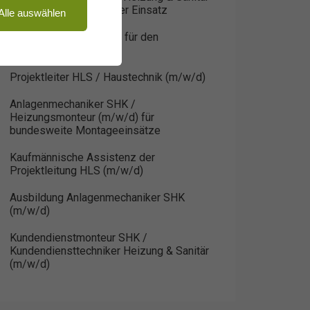
(m/w/d) – bundesweiter Einsatz
Alle auswählen
Elektriker HLS (m/w/d) für den
bundesweiten Einsatz
Projektleiter HLS / Haustechnik (m/w/d)
Anlagenmechaniker SHK /
Heizungsmonteur (m/w/d) für
bundesweite Montageeinsätze
Kaufmännische Assistenz der
Projektleitung HLS (m/w/d)
Ausbildung Anlagenmechaniker SHK
(m/w/d)
Kundendienstmonteur SHK /
Kundendiensttechniker Heizung & Sanitär
(m/w/d)