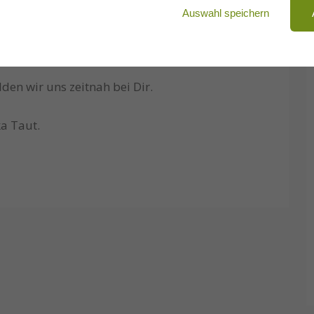
Auswahl speichern
t, kannst Du bei uns ganz unkompliziert einen
ns einfach eine kurze E-Mail.
en wir uns zeitnah bei Dir.
ka Taut.