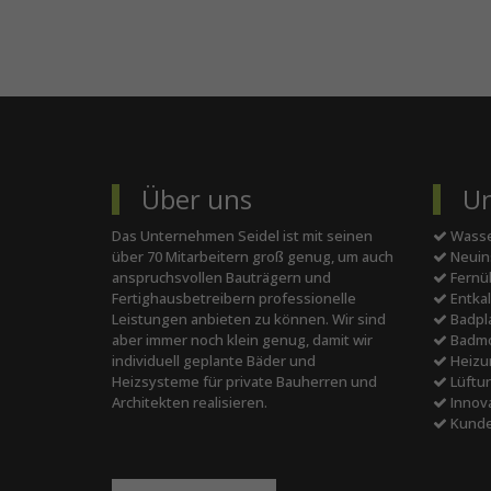
Über uns
Un
Das Unternehmen Seidel ist mit seinen
Wasse
über 70 Mitarbeitern groß genug, um auch
Neuins
anspruchsvollen Bauträgern und
Fernü
Fertighausbetreibern professionelle
Entka
Leistungen anbieten zu können. Wir sind
Badpl
aber immer noch klein genug, damit wir
Badmo
individuell geplante Bäder und
Heizun
Heizsysteme für private Bauherren und
Lüftun
Architekten realisieren.
Innova
Kunde