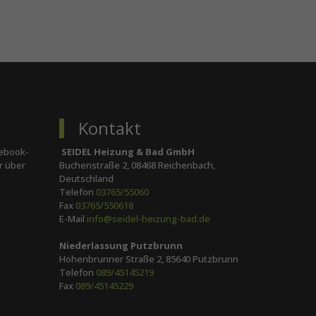
Kontakt
cebook-
SEIDEL Heizung & Bad GmbH
r über
Buchenstraße 2, 08468 Reichenbach,
Deutschland
Telefon
03765/55060
Fax
03765/550618
E-Mail
info@seidel-heizung-bad.de
Niederlassung Putzbrunn
Hohenbrunner Straße 2, 85640 Putzbrunn
Telefon
089/45145219
Fax
089/45145229