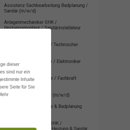
Assistenz Sachbearbeitung Badplanung /
Sanitär (m/w/d)
Anlagenmechaniker SHK /
Heizungsmonteur / Sanitärinstallateur
(m/w/d)
Technische Zeichnerin / Technischer
Zeichner HLS (m/w/d)
Kundendienst Elektriker / Elektroniker
ige dieser
(m/w/d)
es sind nur ein
Wärmepumpen-Monteur / Fachkraft
gestimmte Inhalte
Wärmepumpe (m/w/d)
ere Seite für Sie
 Mehr
Elektriker / Elektroniker (m/w/d)
Sachbearbeitung Sanitär & Badplanung
(m/w/d)
Kundendienstmonteur SHK /
Kundendiensttechniker Heizung & Sanitär