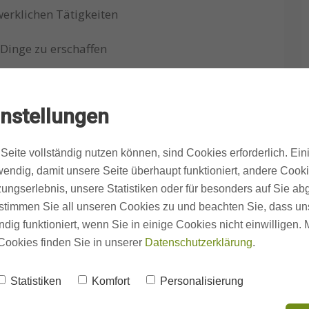
erklichen Tätigkeiten
 Dinge zu erschaffen
instellungen
snahe Ausbildung
Seite vollständig nutzen können, sind Cookies erforderlich. Ein
ale Vorbereitung
endig, damit unsere Seite überhaupt funktioniert, andere Cooki
d leistungsstarken Team
ungserlebnis, unsere Statistiken oder für besonders auf Sie ab
nnende Projekte
te stimmen Sie all unseren Cookies zu und beachten Sie, dass uns
ach erfolgreichem Ausbildungsabschluss
ndig funktioniert, wenn Sie in einige Cookies nicht einwilligen.
Cookies finden Sie in unserer
Datenschutzerklärung
.
werben
Statistiken
Komfort
Personalisierung
werbungsmappe. Sende uns einfach Deinen
per E-Mail an
ft@seidel-heizung-bad.de
.