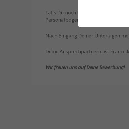
Falls Du noch keinen Lebenslauf has
Personalbogen anfordern – schreib u
Nach Eingang Deiner Unterlagen meld
Deine Ansprechpartnerin ist Francis
Wir freuen uns auf Deine Bewerbung!