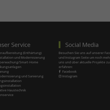
ser Service
Social Media
raufbereitung (Enthärtung)
Besuchen Sie uns auf unserer Fa
tallation und Modernisierung
und Instagram Seite um noch meh
berwachung/Smart-Home
uns und über aktuelle Projekte zu
lkungsanlagen
erfahren:
anung
Facebook
dernisierung und Sanierung
Instagram
gsinstallation
gsinstallation
tive Haustechnik
nservice